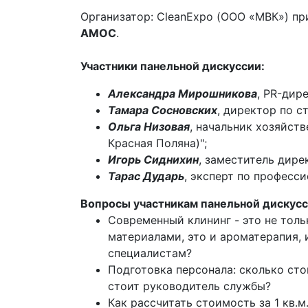
Организатор: CleanExpo (ООО «МВК») пр
АМОС
.
Участники панельной дискуссии:
Александра Мирошникова
, PR-дир
Тамара Сосновских
, директор по 
Ольга Низовая
, начальник хозяйст
Красная Поляна)";
Игорь Сиднихин
, заместитель дирек
Тарас Дударь
, эксперт по професси
Вопросы участникам панельной дискусс
Современный клининг - это не толь
материалами, это и ароматерапия, и
специалистам?
Подготовка персонала: сколько сто
стоит руководитель службы?
Как рассчитать стоимость за 1 кв.м