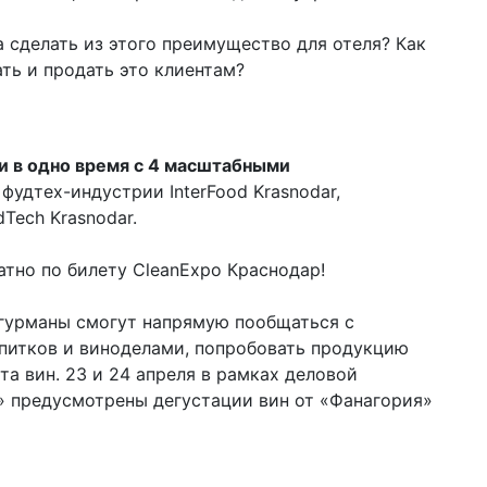
а сделать из этого преимущество для отеля? Как
ать и продать это клиентам?
и в одно время с 4 масштабными
фудтех-индустрии InterFood Krasnodar,
Tech Krasnodar.
тно по билету CleаnExpo Краснодар!
гурманы смогут напрямую пообщаться с
апитков и виноделами, попробовать продукцию
а вин. 23 и 24 апреля в рамках деловой
» предусмотрены дегустации вин от «Фанагория»