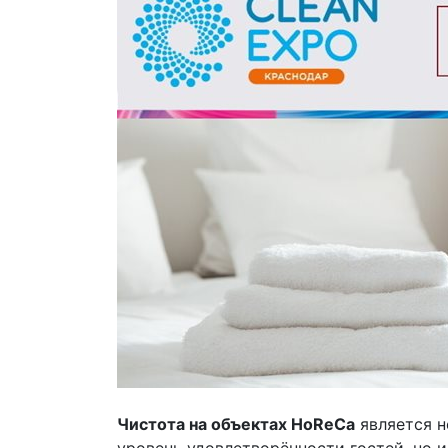
Чистота на объектах HoReCa
является н